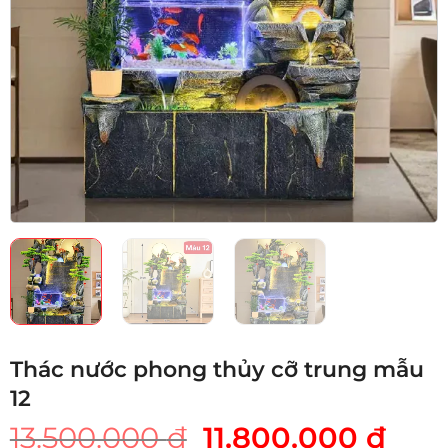
Thác nước phong thủy cỡ trung mẫu
12
Giá
Giá
13.500.000
₫
11.800.000
₫