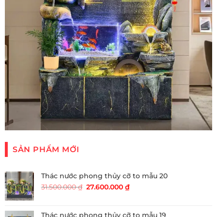
SẢN PHẨM MỚI
Thác nước phong thủy cỡ to mẫu 20
Giá
Giá
31.500.000
₫
27.600.000
₫
gốc
hiện
là:
tại
31.500.000 ₫.
là:
Thác nước phong thủy cỡ to mẫu 19