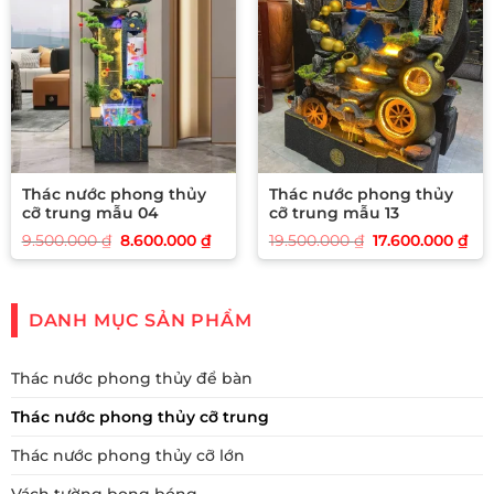
Thác nước phong thủy
Thác nước phong thủy
cỡ trung mẫu 04
cỡ trung mẫu 13
Giá
Giá
Giá
Giá
9.500.000
₫
8.600.000
₫
19.500.000
₫
17.600.000
₫
gốc
hiện
gốc
hi
là:
tại
là:
tại
9.500.000 ₫.
là:
19.500.000 ₫.
là:
8.600.000 ₫.
17.
DANH MỤC SẢN PHẨM
Thác nước phong thủy để bàn
Thác nước phong thủy cỡ trung
Thác nước phong thủy cỡ lớn
Vách tường bong bóng